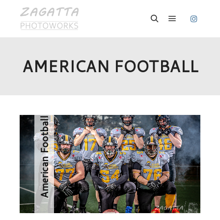
Hauptmenü
Suchen
AMERICAN FOOTBALL
· 12
American Football