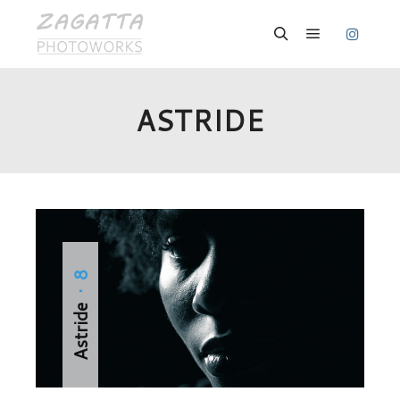
Hauptmenü
Suchen
ASTRIDE
· 8
Astride