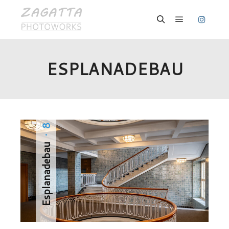
Hauptmenü
Suchen
ESPLANADEBAU
· 8
Esplanadebau