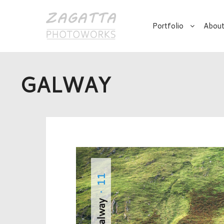
Portfolio
About
GALWAY
· 11
Galway