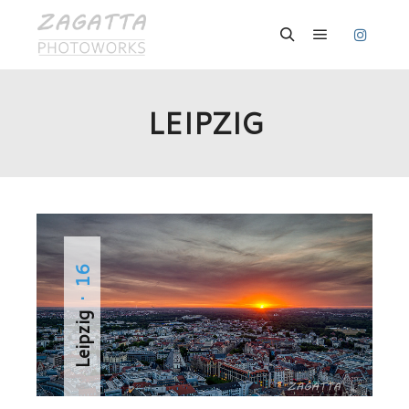
Hauptmenü
Suchen
LEIPZIG
· 16
Leipzig