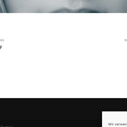
RAG
N
F
Wir verwen