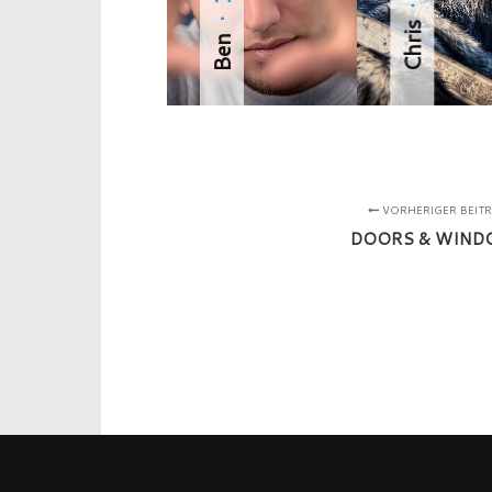
· 12
Chris
Ben
VORHERIGER BEIT
DOORS & WIND