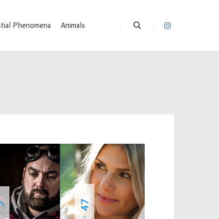
stial Phenomena
Animals
Suchen
· 47
 5