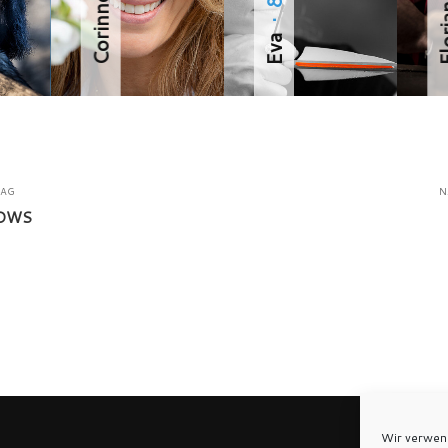
Corinne
· 8
Flo
Eva
RAG
N
OWS
Wir verwen