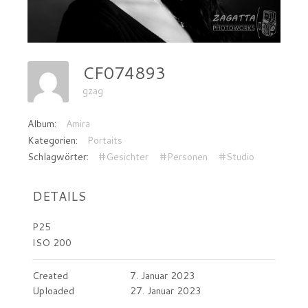
CF074893
gzag
Album:
Amira
Kategorien:
Portaits
Schlagwörter:
#Gesichter
#Personen
#Studio
DETAILS
P25
ISO 200
Created
7. Januar 2023
Uploaded
27. Januar 2023