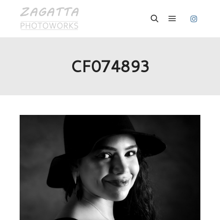
Hauptmenü
Suchen
CF074893