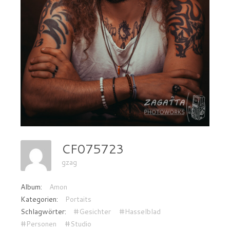
CF075723
gzag
Album:
Amon
Kategorien:
Portaits
Schlagwörter:
#Gesichter
#Hasselblad
#Personen
#Studio