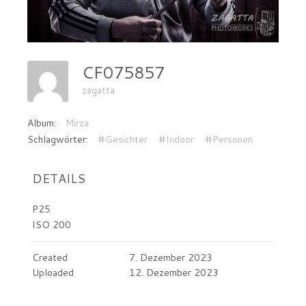
CF075857
zagatta
Album:
Mirza
Schlagwörter:
#Gesichter
#Indoor
#Personen
DETAILS
P25
ISO 200
Created
7. Dezember 2023
Uploaded
12. Dezember 2023