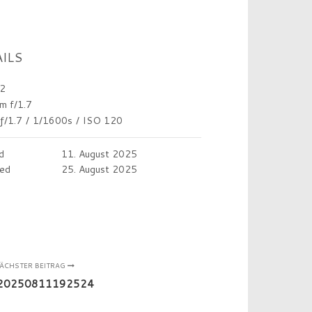
ILS
2
m f/1.7
ƒ/1.7
/
1/1600s
/
ISO 120
d
11. August 2025
ed
25. August 2025
ÄCHSTER BEITRAG
_20250811192524