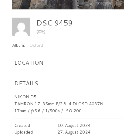
DSC 9459
gzag
Album:
Oxford
LOCATION
DETAILS
NIKON D5
TAMRON 17-35mm F/2.8-4 Di OSD A037N
17mm
/
ƒ/5.6
/
1/500s
/
ISO 200
Created
10. August 2024
Uploaded
27. August 2024