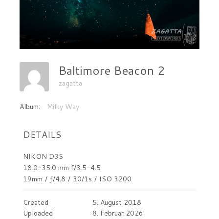
Baltimore Beacon 2
zagatta
Album:
Milky Way
DETAILS
NIKON D3S
18.0-35.0 mm f/3.5-4.5
19mm
/
ƒ/4.8
/
30/1s
/
ISO 3200
Created
5. August 2018
Uploaded
8. Februar 2026