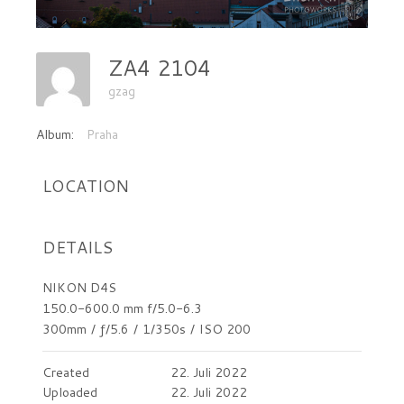
ZA4 2104
gzag
Album:
Praha
LOCATION
DETAILS
NIKON D4S
150.0-600.0 mm f/5.0-6.3
300mm
/
ƒ/5.6
/
1/350s
/
ISO 200
Created
22. Juli 2022
Uploaded
22. Juli 2022