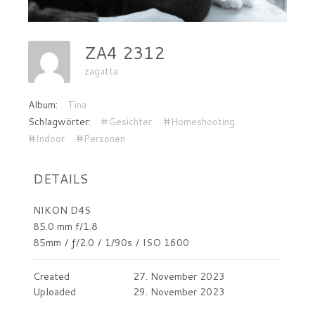
ZA4 2312
zagatta
Album:
Tina
Schlagwörter:
#Gesichter
#Homeshooting
#Indoor
#Personen
DETAILS
NIKON D4S
85.0 mm f/1.8
85mm
/
ƒ/2.0
/
1/90s
/
ISO 1600
Created
27. November 2023
Uploaded
29. November 2023