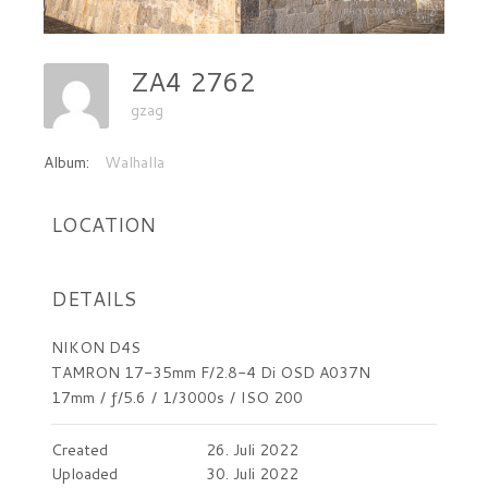
ZA4 2762
gzag
Album:
Walhalla
LOCATION
DETAILS
NIKON D4S
TAMRON 17-35mm F/2.8-4 Di OSD A037N
17mm
/
ƒ/5.6
/
1/3000s
/
ISO 200
Created
26. Juli 2022
Uploaded
30. Juli 2022