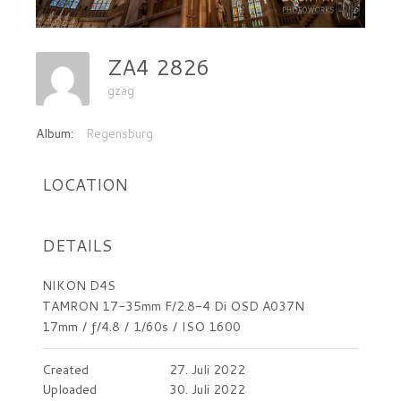
ZA4 2826
gzag
Album:
Regensburg
LOCATION
DETAILS
NIKON D4S
TAMRON 17-35mm F/2.8-4 Di OSD A037N
17mm
/
ƒ/4.8
/
1/60s
/
ISO 1600
Created
27. Juli 2022
Uploaded
30. Juli 2022