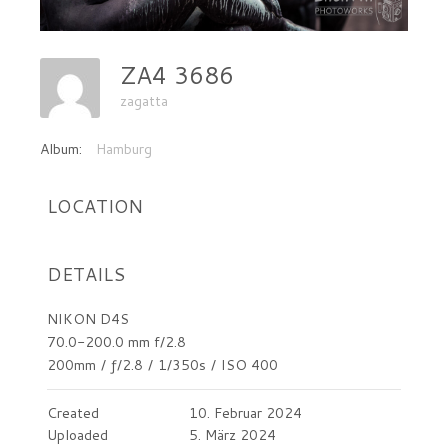
ZA4 3686
zagatta
Album:
Hamburg
LOCATION
DETAILS
NIKON D4S
70.0-200.0 mm f/2.8
200mm
/
ƒ/2.8
/
1/350s
/
ISO 400
Created
10. Februar 2024
Uploaded
5. März 2024