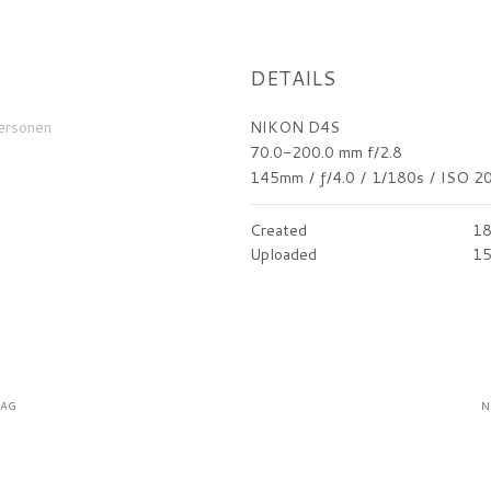
DETAILS
ersonen
NIKON D4S
70.0-200.0 mm f/2.8
145mm
/
ƒ/4.0
/
1/180s
/
ISO 2
Created
18
Uploaded
15
RAG
N