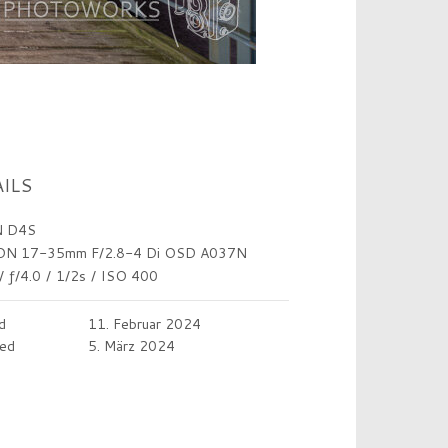
ILS
 D4S
N 17-35mm F/2.8-4 Di OSD A037N
/
ƒ/4.0
/
1/2s
/
ISO 400
d
11. Februar 2024
ed
5. März 2024