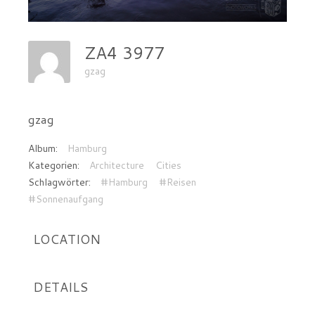
ZA4 3977
gzag
gzag
Album:
Hamburg
Kategorien:
Architecture
Cities
Schlagwörter:
#Hamburg
#Reisen
#Sonnenaufgang
LOCATION
DETAILS