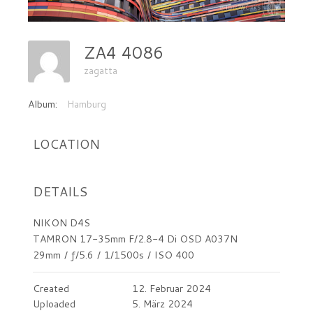
ZA4 4086
zagatta
Album:
Hamburg
LOCATION
DETAILS
NIKON D4S
TAMRON 17-35mm F/2.8-4 Di OSD A037N
29mm
/
ƒ/5.6
/
1/1500s
/
ISO 400
Created
12. Februar 2024
Uploaded
5. März 2024