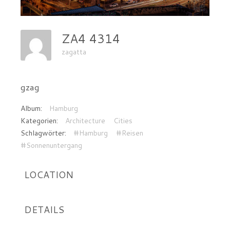
ZA4 4314
zagatta
gzag
Album:
Hamburg
Kategorien:
Architecture
Cities
Schlagwörter:
#Hamburg
#Reisen
#Sonnenuntergang
LOCATION
DETAILS