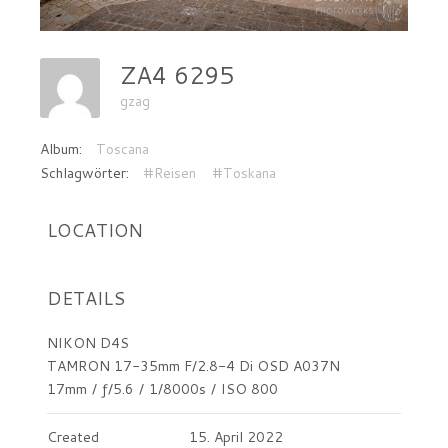
ZA4 6295
gzag
Album:
Toscana
Schlagwörter:
#Reisen
#Toskana
LOCATION
DETAILS
NIKON D4S
TAMRON 17-35mm F/2.8-4 Di OSD A037N
17mm
/
ƒ/5.6
/
1/8000s
/
ISO 800
Created
15. April 2022