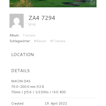
ZA4 7294
gzag
Album:
Toscana
Schlagwörter:
#Reisen
#Toskana
LOCATION
DETAILS
NIKON D4S
70.0-200.0 mm f/2.8
70mm
/
ƒ/5.6
/
1/1500s
/
ISO 400
Created
19. April 2022