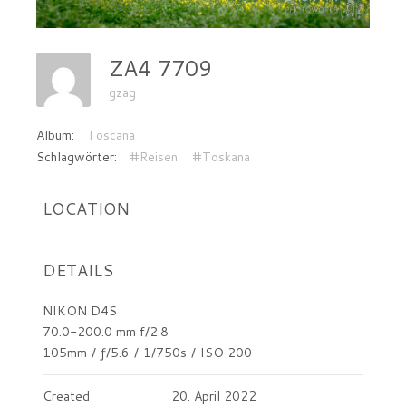
ZA4 7709
gzag
Album:
Toscana
Schlagwörter:
#Reisen
#Toskana
LOCATION
DETAILS
NIKON D4S
70.0-200.0 mm f/2.8
105mm
/
ƒ/5.6
/
1/750s
/
ISO 200
Created
20. April 2022