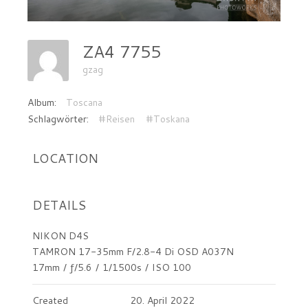
ZA4 7755
gzag
Album:
Toscana
Schlagwörter:
#Reisen
#Toskana
LOCATION
DETAILS
NIKON D4S
TAMRON 17-35mm F/2.8-4 Di OSD A037N
17mm
/
ƒ/5.6
/
1/1500s
/
ISO 100
Created
20. April 2022