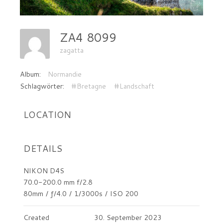
ZA4 8099
zagatta
Album:
Normandie
Schlagwörter:
#Bretagne
#Landschaft
LOCATION
DETAILS
NIKON D4S
70.0-200.0 mm f/2.8
80mm
/
ƒ/4.0
/
1/3000s
/
ISO 200
Created
30. September 2023