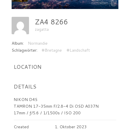
ZA4 8266
zagatta
Album:
Normandie
Schlagwörter:
#Bretagne
#Landschaft
LOCATION
DETAILS
NIKON D4S
TAMRON 17-35mm F/2.8-4 Di OSD A037N
17mm
/
ƒ/5.6
/
1/1500s
/
ISO 200
Created
1. Oktober 2023