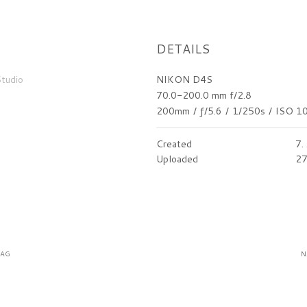
DETAILS
tudio
NIKON D4S
70.0-200.0 mm f/2.8
200mm
/
ƒ/5.6
/
1/250s
/
ISO 1
Created
7.
Uploaded
27
RAG
N