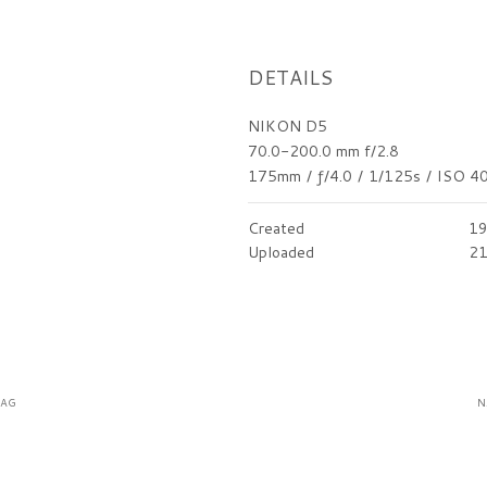
DETAILS
NIKON D5
70.0-200.0 mm f/2.8
175mm
/
ƒ/4.0
/
1/125s
/
ISO 4
Created
19
Uploaded
21
RAG
N