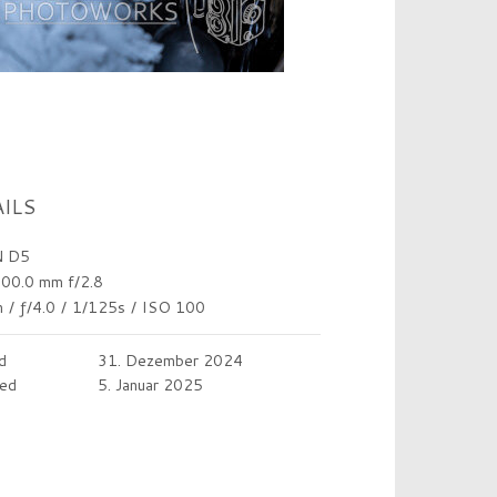
ILS
 D5
00.0 mm f/2.8
m
/
ƒ/4.0
/
1/125s
/
ISO 100
d
31. Dezember 2024
ed
5. Januar 2025