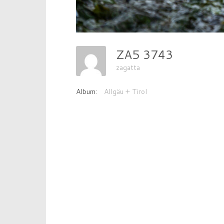
ZA5 3743
zagatta
Album:
Allgäu + Tirol