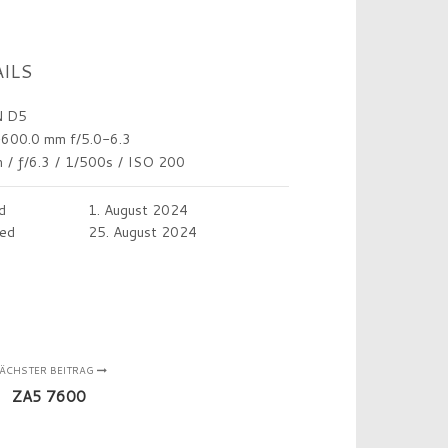
ILS
 D5
600.0 mm f/5.0-6.3
m
/
ƒ/6.3
/
1/500s
/
ISO 200
d
1. August 2024
ed
25. August 2024
ÄCHSTER BEITRAG
ZA5 7600