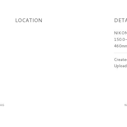
LOCATION
DETA
NIKON
150.0-
460m
Create
Upload
RAG
N