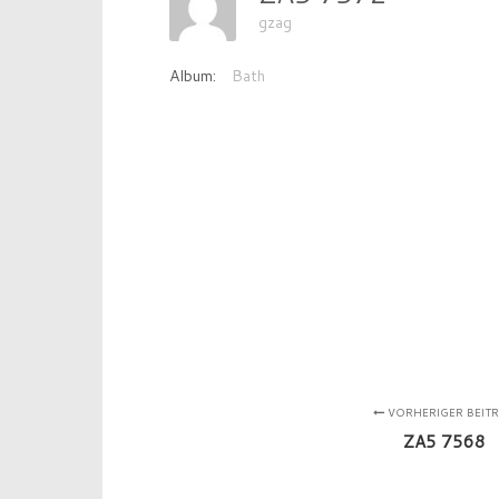
gzag
Album:
Bath
VORHERIGER BEIT
ZA5 7568