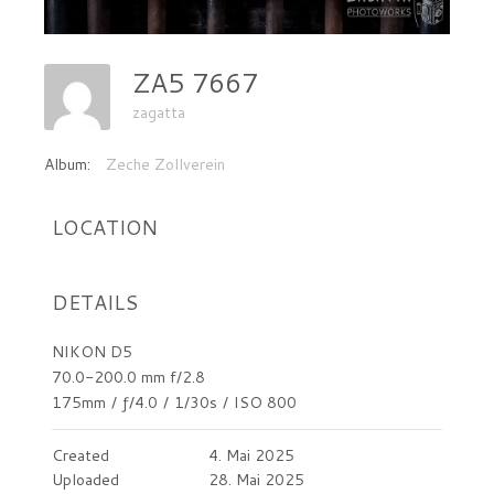
ZA5 7667
zagatta
Album:
Zeche Zollverein
LOCATION
DETAILS
NIKON D5
70.0-200.0 mm f/2.8
175mm
/
ƒ/4.0
/
1/30s
/
ISO 800
Created
4. Mai 2025
Uploaded
28. Mai 2025