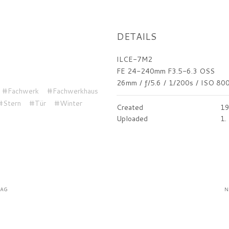
DETAILS
ILCE-7M2
FE 24-240mm F3.5-6.3 OSS
26mm
/
ƒ/5.6
/
1/200s
/
ISO 80
#Fachwerk
#Fachwerkhaus
#Stern
#Tür
#Winter
Created
19
Uploaded
1.
RAG
N