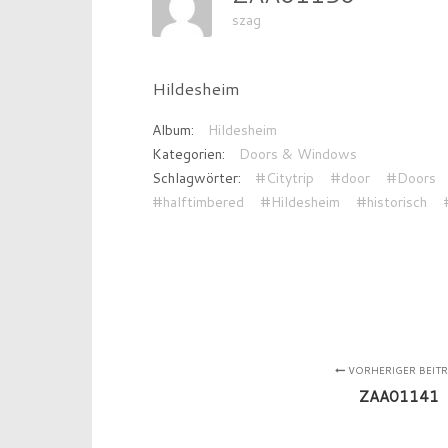
szag
Hildesheim
Album:
Hildesheim
Kategorien:
Doors & Windows
Schlagwörter:
#Citytrip
#door
#Doors
#halftimbered
#Hildesheim
#historisch
VORHERIGER BEIT
ZAA01141