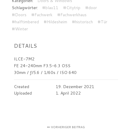
Kategorien:
Doors & Windows
Schlagwörter:
#blau11
#Citytrip
#door
#Doors
#Fachwerk
#Fachwerkhaus
#halftimbered
#Hildesheim
#historisch
#Tür
#Winter
DETAILS
ILCE-7M2
FE 24-240mm F3.5-6.3 OSS
30mm
/
ƒ/5.6
/
1/60s
/
ISO 640
Created
19. Dezember 2021
Uploaded
1. April 2022
VORHERIGER BEITRAG