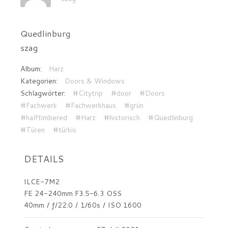
Quedlinburg
szag
Album:
Harz
Kategorien:
Doors & Windows
Schlagwörter:
#Citytrip
#door
#Doors
#Fachwerk
#Fachwerkhaus
#grün
#halftimbered
#Harz
#historisch
#Quedlinburg
#Türen
#türkis
DETAILS
ILCE-7M2
FE 24-240mm F3.5-6.3 OSS
40mm
/
ƒ/22.0
/
1/60s
/
ISO 1600