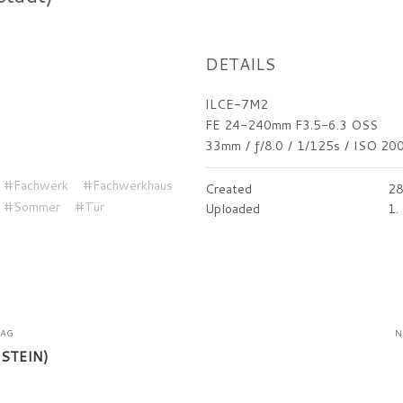
DETAILS
ILCE-7M2
FE 24-240mm F3.5-6.3 OSS
33mm
/
ƒ/8.0
/
1/125s
/
ISO 20
#Fachwerk
#Fachwerkhaus
Created
28
#Sommer
#Tür
Uploaded
1.
RAG
N
STEIN)