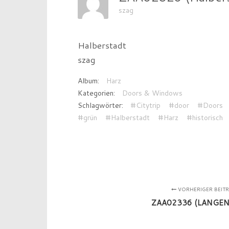
szag
Halberstadt
szag
Album:
Harz
Kategorien:
Doors & Windows
Schlagwörter:
#Citytrip
#door
#Doors
#grün
#Halberstadt
#Harz
#historisch
VORHERIGER BEIT
ZAA02336 (LANGEN