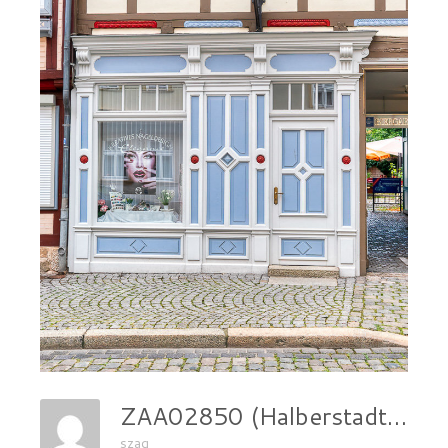
ZAA02850 (Halberstadt)
szag