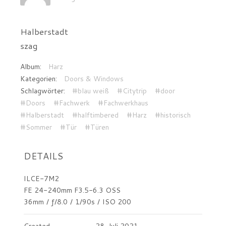
Halberstadt
szag
Album:
Harz
Kategorien:
Doors & Windows
Schlagwörter:
#blau weiß
#Citytrip
#door
#Doors
#Fachwerk
#Fachwerkhaus
#Halberstadt
#halftimbered
#Harz
#historisch
#Sommer
#Tür
#Türen
DETAILS
ILCE-7M2
FE 24-240mm F3.5-6.3 OSS
36mm
/
ƒ/8.0
/
1/90s
/
ISO 200