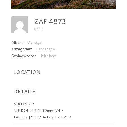
ZAF 4873
gzag
Album:
Donegal
Kategorien:
Landscape
Schlagwörter:
#Ireland
LOCATION
DETAILS
NIKON Z f
NIKKOR Z 14-30mm f/4 S
14mm
/
ƒ/5.6
/
4/1s
/
ISO 250