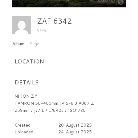
ZAF 6342
gzag
Album:
Sligo
LOCATION
DETAILS
NIKON Z f
TAMRON 50-400mm F4.5-6.3 A067 Z
259mm
/
ƒ/7.1
/
1/640s
/
ISO 320
Created
20. August 2025
Uploaded
24. August 2025