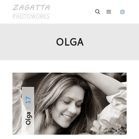
Hauptmenü
Suchen
OLGA
· 17
Olga