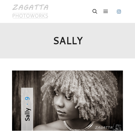
Hauptmenü
Suchen
SALLY
· 9
Sally