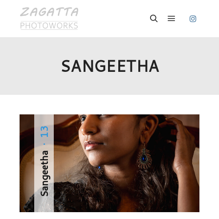
Hauptmenü
Suchen
SANGEETHA
· 13
Sangeetha