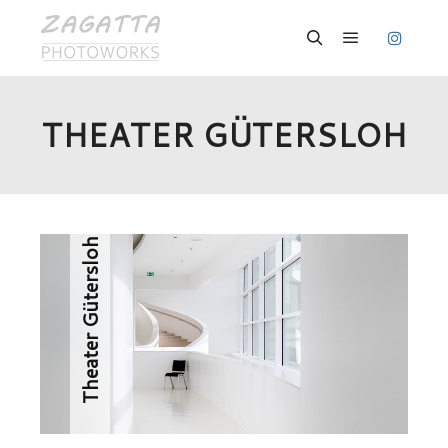
Hauptmenü
Suchen
THEATER GÜTERSLOH
· 9
Theater Gütersloh