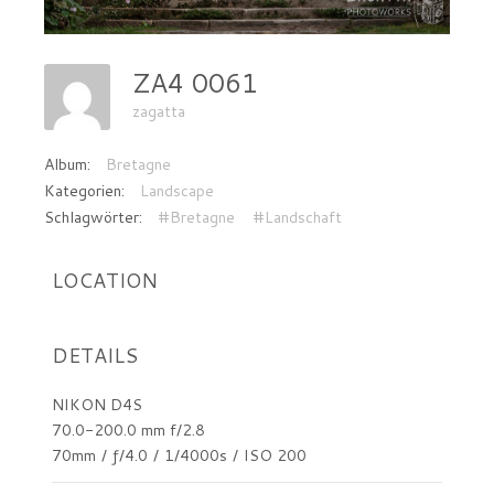
ZA4 0061
zagatta
Album:
Bretagne
Kategorien:
Landscape
Schlagwörter:
#Bretagne
#Landschaft
LOCATION
DETAILS
NIKON D4S
70.0-200.0 mm f/2.8
70mm
/
ƒ/4.0
/
1/4000s
/
ISO 200