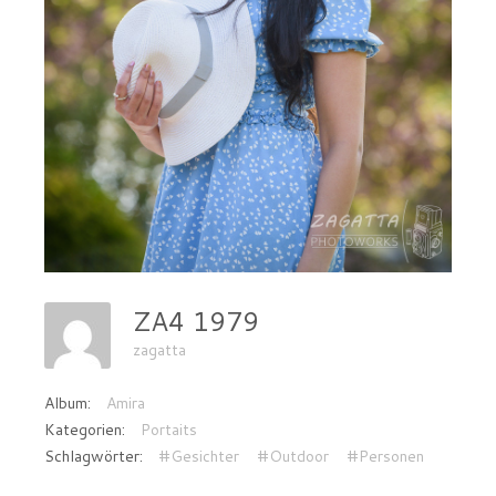
ZA4 1979
zagatta
Album:
Amira
Kategorien:
Portaits
Schlagwörter:
#Gesichter
#Outdoor
#Personen