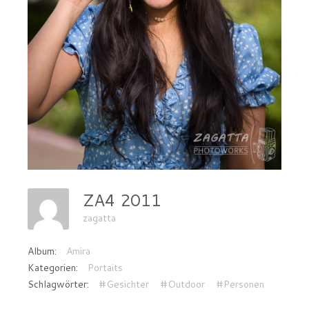
ZA4 2011
zagatta
Album:
Amira
Kategorien:
Portaits
Schlagwörter:
#Gesichter
#Outdoor
#Personen