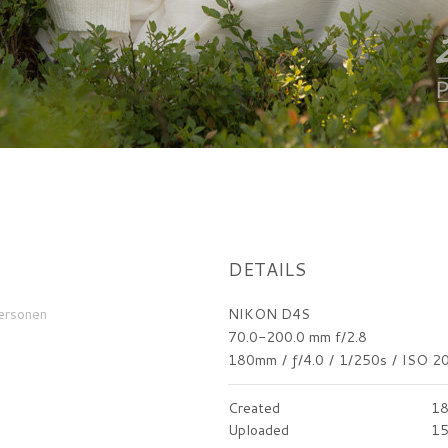
DETAILS
ersonen
NIKON D4S
70.0-200.0 mm f/2.8
180mm
/
ƒ/4.0
/
1/250s
/
ISO 2
Created
18
Uploaded
15