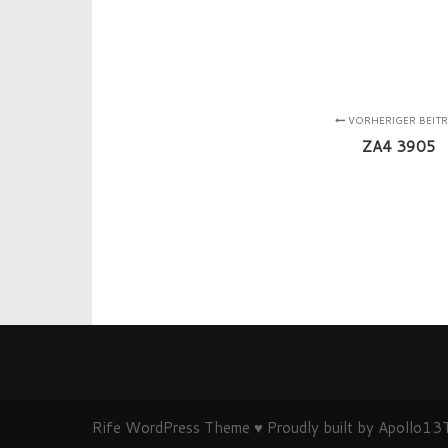
VORHERIGER BEIT
ZA4 3905
Rife
WordPress Theme ♥ Proudly built by
Apollo13