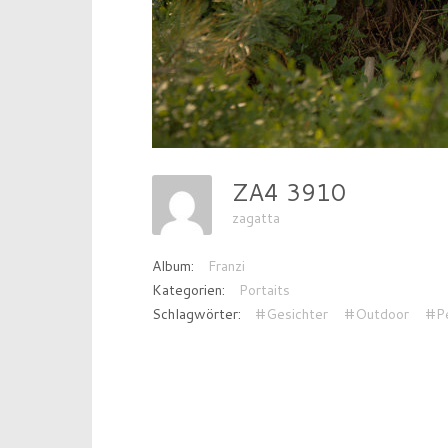
ZA4 3910
zagatta
Album:
Franzi
Kategorien:
Portaits
Schlagwörter:
#Gesichter
#Outdoor
#P