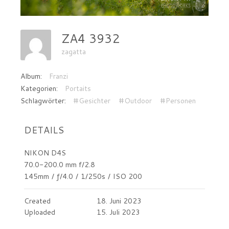
ZA4 3932
zagatta
Album:
Franzi
Kategorien:
Portaits
Schlagwörter:
#Gesichter
#Outdoor
#Personen
DETAILS
NIKON D4S
70.0-200.0 mm f/2.8
145mm
/
ƒ/4.0
/
1/250s
/
ISO 200
Created
18. Juni 2023
Uploaded
15. Juli 2023